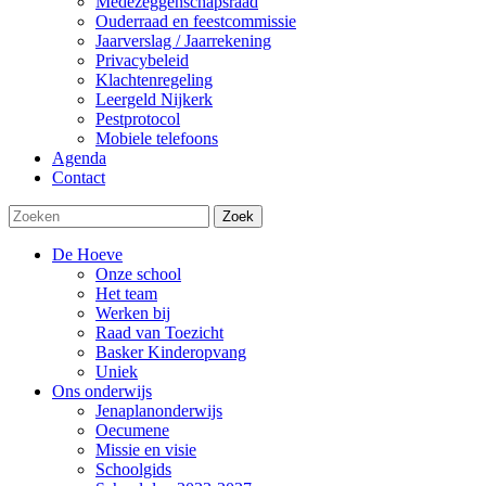
Medezeggenschapsraad
Ouderraad en feestcommissie
Jaarverslag / Jaarrekening
Privacybeleid
Klachtenregeling
Leergeld Nijkerk
Pestprotocol
Mobiele telefoons
Agenda
Contact
Zoek
De Hoeve
Onze school
Het team
Werken bij
Raad van Toezicht
Basker Kinderopvang
Uniek
Ons onderwijs
Jenaplanonderwijs
Oecumene
Missie en visie
Schoolgids