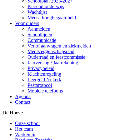
Schoolplan 2023-2027
Passend onderwijs
Wachtlijst
Meer-, hoogbegaafdheid
Voor ouders
Aanmelden
Schooltijden
Communicatie
Verlof aanvragen en ziekmelden
Medezeggenschapsraad
Ouderraad en feestcommissie
Jaarverslag / Jaarrekening
Privacybeleid
Klachtenregeling
Leergeld Nijkerk
Pestprotocol
Mobiele telefoons
Agenda
Contact
De Hoeve
Onze school
Het team
Werken bij