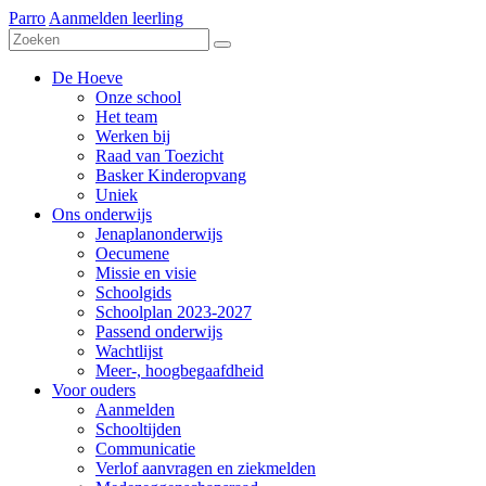
Parro
Aanmelden leerling
De Hoeve
Onze school
Het team
Werken bij
Raad van Toezicht
Basker Kinderopvang
Uniek
Ons onderwijs
Jenaplanonderwijs
Oecumene
Missie en visie
Schoolgids
Schoolplan 2023-2027
Passend onderwijs
Wachtlijst
Meer-, hoogbegaafdheid
Voor ouders
Aanmelden
Schooltijden
Communicatie
Verlof aanvragen en ziekmelden