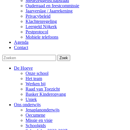
Medezeggenschapsraad
Ouderraad en feestcommissie
Jaarverslag / Jaarrekening
Privacybeleid
Klachtenregeling
Leergeld Nijkerk
Pestprotocol
Mobiele telefoons
Agenda
Contact
Zoek
De Hoeve
Onze school
Het team
Werken bij
Raad van Toezicht
Basker Kinderopvang
Uniek
Ons onderwijs
Jenaplanonderwijs
Oecumene
Missie en visie
Schoolgids