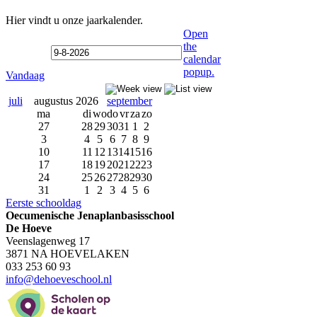
Hier vindt u onze jaarkalender.
Open
the
calendar
popup.
Vandaag
juli
augustus 2026
september
ma
di
wo
do
vr
za
zo
27
28
29
30
31
1
2
3
4
5
6
7
8
9
10
11
12
13
14
15
16
17
18
19
20
21
22
23
24
25
26
27
28
29
30
31
1
2
3
4
5
6
Eerste schooldag
Oecumenische Jenaplanbasisschool
De Hoeve
Veenslagenweg 17
3871 NA HOEVELAKEN
033 253 60 93
info@dehoeveschool.nl