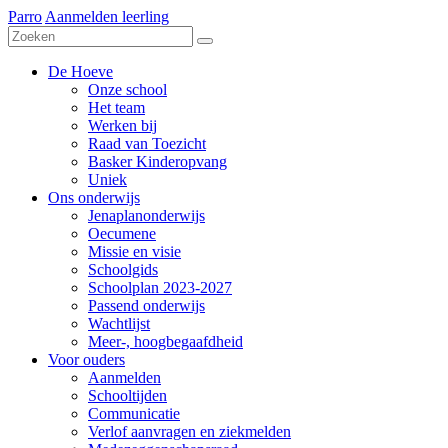
Parro
Aanmelden leerling
De Hoeve
Onze school
Het team
Werken bij
Raad van Toezicht
Basker Kinderopvang
Uniek
Ons onderwijs
Jenaplanonderwijs
Oecumene
Missie en visie
Schoolgids
Schoolplan 2023-2027
Passend onderwijs
Wachtlijst
Meer-, hoogbegaafdheid
Voor ouders
Aanmelden
Schooltijden
Communicatie
Verlof aanvragen en ziekmelden