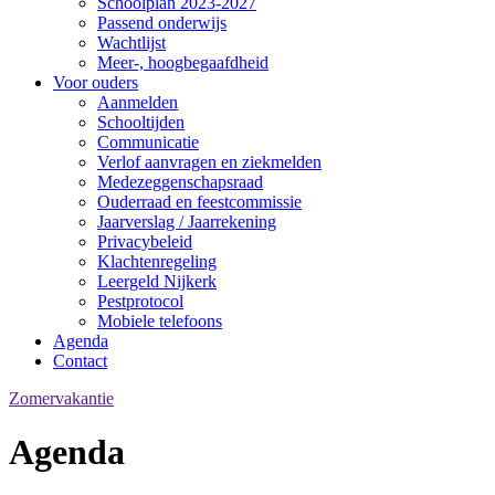
Schoolplan 2023-2027
Passend onderwijs
Wachtlijst
Meer-, hoogbegaafdheid
Voor ouders
Aanmelden
Schooltijden
Communicatie
Verlof aanvragen en ziekmelden
Medezeggenschapsraad
Ouderraad en feestcommissie
Jaarverslag / Jaarrekening
Privacybeleid
Klachtenregeling
Leergeld Nijkerk
Pestprotocol
Mobiele telefoons
Agenda
Contact
Zomervakantie
Agenda